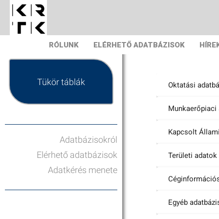
RÓLUNK
ELÉRHETŐ ADATBÁZISOK
HÍRE
Tükör táblák
Oktatási adatb
Munkaerőpiaci 
Kapcsolt Állam
Adatbázisokról
Elérhető adatbázisok
Területi adatok
Adatkérés menete
Céginformációs
Egyéb adatbázi