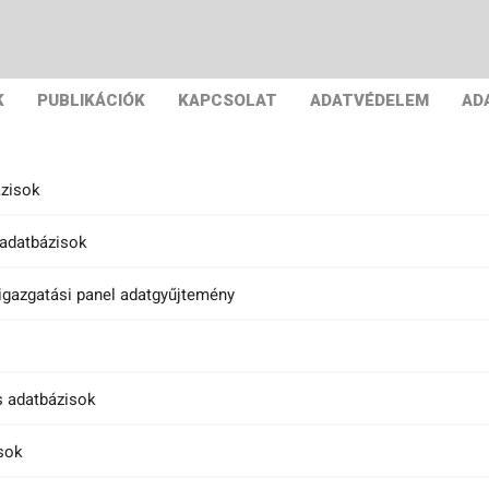
K
PUBLIKÁCIÓK
KAPCSOLAT
ADATVÉDELEM
AD
ázisok
adatbázisok
igazgatási panel adatgyűjtemény
 adatbázisok
sok