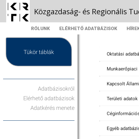
Közgazdaság- és Regionális 
RÓLUNK
ELÉRHETŐ ADATBÁZISOK
HÍRE
Tükör táblák
Oktatási adatb
Munkaerőpiaci 
Kapcsolt Állam
Adatbázisokról
Elérhető adatbázisok
Területi adatok
Adatkérés menete
Céginformációs
Egyéb adatbázi