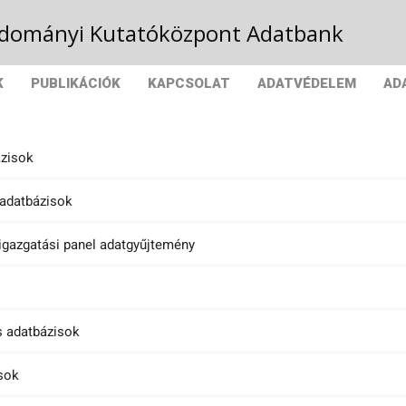
Tudományi Kutatóközpont Adatbank
K
PUBLIKÁCIÓK
KAPCSOLAT
ADATVÉDELEM
AD
ázisok
adatbázisok
igazgatási panel adatgyűjtemény
 adatbázisok
sok