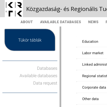
Közgazdaság- és Regionális 
ABOUT
AVAILABLE DATABASES
NEWS
Tükör táblák
Education
Labor market
Linked administ
Databases
Available databases
Regional statis
Data request
Corporate data
Other data