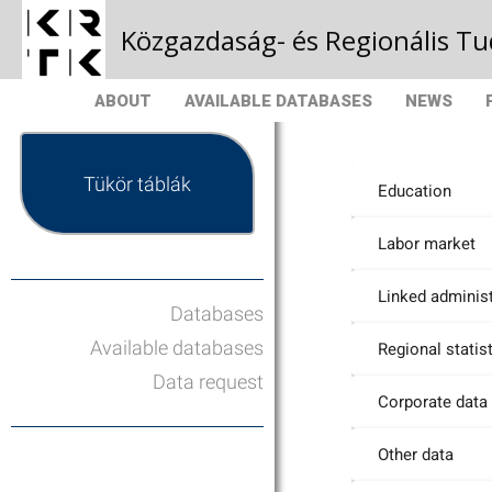
Közgazdaság- és Regionális 
ABOUT
AVAILABLE DATABASES
NEWS
Tükör táblák
Education
Labor market
Linked administ
Databases
Available databases
Regional statis
Data request
Corporate data
Other data