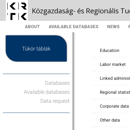
Közgazdaság- és Regionális 
ABOUT
AVAILABLE DATABASES
NEWS
Tükör táblák
Education
Labor market
Linked administ
Databases
Available databases
Regional statis
Data request
Corporate data
Other data